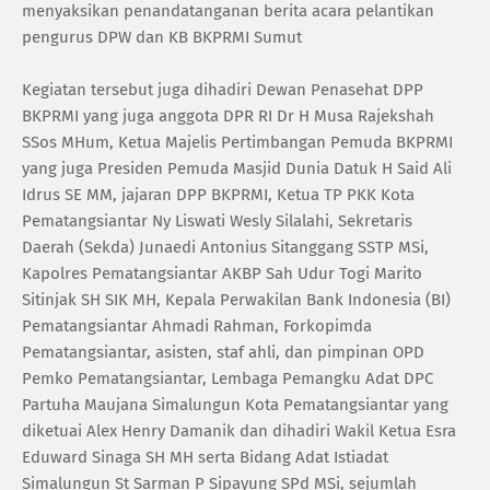
menyaksikan penandatanganan berita acara pelantikan
pengurus DPW dan KB BKPRMI Sumut
Kegiatan tersebut juga dihadiri Dewan Penasehat DPP
BKPRMI yang juga anggota DPR RI Dr H Musa Rajekshah
SSos MHum, Ketua Majelis Pertimbangan Pemuda BKPRMI
yang juga Presiden Pemuda Masjid Dunia Datuk H Said Ali
Idrus SE MM, jajaran DPP BKPRMI, Ketua TP PKK Kota
Pematangsiantar Ny Liswati Wesly Silalahi, Sekretaris
Daerah (Sekda) Junaedi Antonius Sitanggang SSTP MSi,
Kapolres Pematangsiantar AKBP Sah Udur Togi Marito
Sitinjak SH SIK MH, Kepala Perwakilan Bank Indonesia (BI)
Pematangsiantar Ahmadi Rahman, Forkopimda
Pematangsiantar, asisten, staf ahli, dan pimpinan OPD
Pemko Pematangsiantar, Lembaga Pemangku Adat DPC
Partuha Maujana Simalungun Kota Pematangsiantar yang
diketuai Alex Henry Damanik dan dihadiri Wakil Ketua Esra
Eduward Sinaga SH MH serta Bidang Adat Istiadat
Simalungun St Sarman P Sipayung SPd MSi, sejumlah