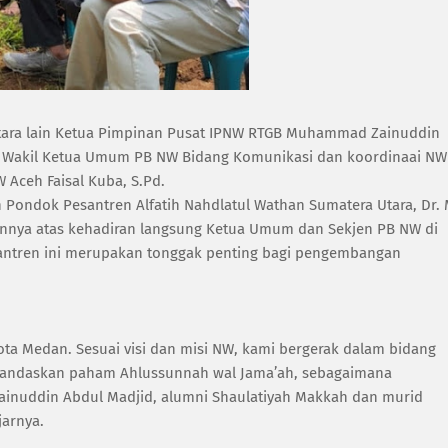
antara lain Ketua Pimpinan Pusat IPNW RTGB Muhammad Zainuddin
MA, Wakil Ketua Umum PB NW Bidang Komunikasi dan koordinaai NW
W Aceh Faisal Kuba, S.Pd.
 Pondok Pesantren Alfatih Nahdlatul Wathan Sumatera Utara, Dr. 
nnya atas kehadiran langsung Ketua Umum dan Sekjen PB NW di
antren ini merupakan tonggak penting bagi pengembangan
ota Medan. Sesuai visi dan misi NW, kami bergerak dalam bidang
rlandaskan paham Ahlussunnah wal Jama’ah, sebagaimana
inuddin Abdul Madjid, alumni Shaulatiyah Makkah dan murid
arnya.