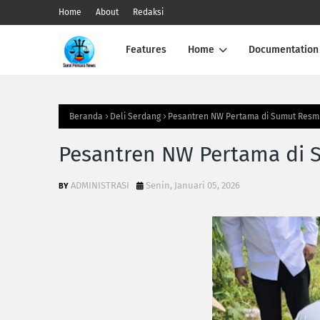
Home
About
Redaksi
Features
Home
Documentation
Beranda
Deli Serdang
Pesantren NW Pertama di Sumut Resm
Pesantren NW Pertama di 
ADMINISTRASI
Senin, Januari 05, 2026