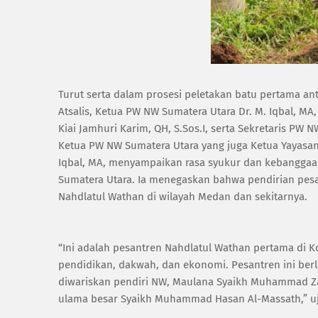
‎Turut serta dalam prosesi peletakan batu pertama 
Atsalis, Ketua PW NW Sumatera Utara Dr. M. Iqbal, 
Kiai Jamhuri Karim, QH, S.Sos.I, serta Sekretaris PW N
‎Ketua PW NW Sumatera Utara yang juga Ketua Yayasan
Iqbal, MA, menyampaikan rasa syukur dan kebanggaa
Sumatera Utara. Ia menegaskan bahwa pendirian pes
Nahdlatul Wathan di wilayah Medan dan sekitarnya.
‎“Ini adalah pesantren Nahdlatul Wathan pertama di K
pendidikan, dakwah, dan ekonomi. Pesantren ini be
diwariskan pendiri NW, Maulana Syaikh Muhammad Za
ulama besar Syaikh Muhammad Hasan Al-Massath,” uj