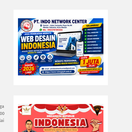
ga
.00
lai