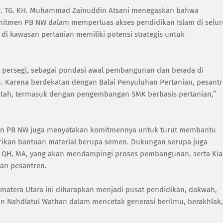
Dr. TG. KH. Muhammad Zainuddin Atsani menegaskan bahwa
itmen PB NW dalam memperluas akses pendidikan Islam di selu
di kawasan pertanian memiliki potensi strategis untuk
eter persegi, sebagai pondasi awal pembangunan dan berada di
u. Karena berdekatan dengan Balai Penyuluhan Pertanian, pesant
ntah, termasuk dengan pengembangan SMK berbasis pertanian,”
kjen PB NW juga menyatakan komitmennya untuk turut membantu
kan bantuan material berupa semen. Dukungan serupa juga
a, QH, MA, yang akan mendampingi proses pembangunan, serta Kia
an pesantren.
matera Utara ini diharapkan menjadi pusat pendidikan, dakwah,
 Nahdlatul Wathan dalam mencetak generasi berilmu, berakhlak,