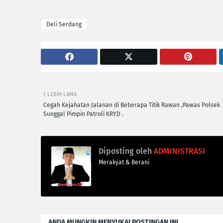
Deli Serdang
LEBIH LAMA
‎Cegah Kejahatan Jalanan di Beberapa Titik Rawan ,Pawas Polsek
Sunggal Pimpin Patroli KRYD .‎
Diposting oleh
ADMINISTRASI
Merakyat & Berani
ANDA MUNGKIN MENYUKAI POSTINGAN INI