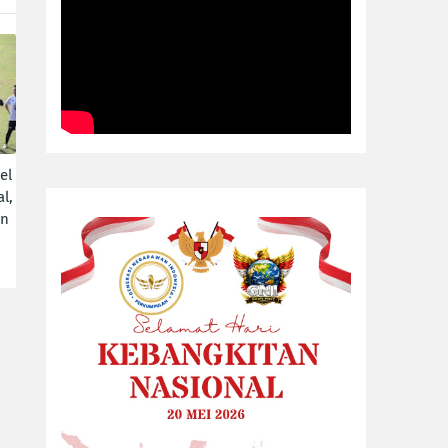
el
l,
an