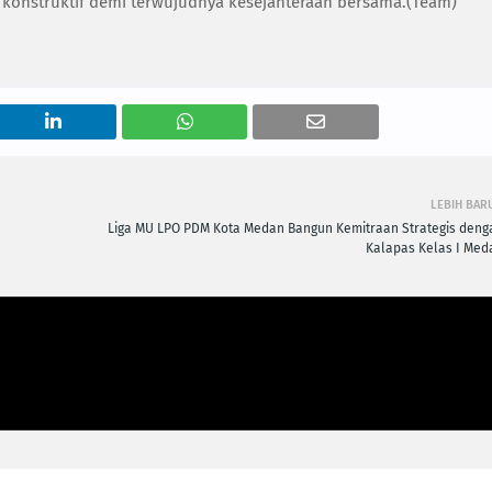
an konstruktif demi terwujudnya kesejahteraan bersama.(Team)
LEBIH BAR
Liga MU LPO PDM Kota Medan Bangun Kemitraan Strategis deng
Kalapas Kelas I Med