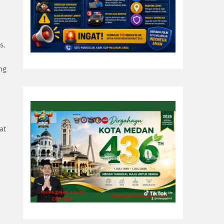
s.
ng
at