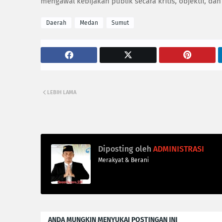
mengawal kebijakan publik secara kritis, objektif, d
Daerah
Medan
Sumut
LEBIH LAMA
Diposting oleh
ADMINISTRASI
Merakyat & Berani
ANDA MUNGKIN MENYUKAI POSTINGAN INI