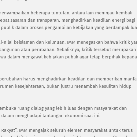
menyampaikan beberapa tuntutan, antara lain meninjau kembali
epat sasaran dan transparan, menghadirkan keadilan energi bagi
asi publik dalam proses pengambilan kebijakan yang berdampak lua
ai-nilai keislaman dan keilmuan, IMM menegaskan bahwa kritik ya
ngunan atau perubahan. Sebaliknya, kritik tersebut merupakan
wa dalam mengawal kebijakan publik agar tetap berpihak kepada
p perubahan harus menghadirkan keadilan dan memberikan manfa
strumen kesejahteraan, bukan justru menambah kesulitan hidup
mbuka ruang dialog yang lebih luas dengan masyarakat dan
k dalam menghadapi tantangan ekonomi saat ini.
 Rakyat”, IMM mengajak seluruh elemen masyarakat untuk terus