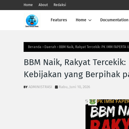
Home
About
Redaksi
Features
Home
Documentation
Beranda
Daerah
BBM Naik, Rakyat Tercekik: PK IMM FAPERTA
BBM Naik, Rakyat Tercekik
Kebijakan yang Berpihak 
ADMINISTRASI
Rabu, Juni 10, 2026