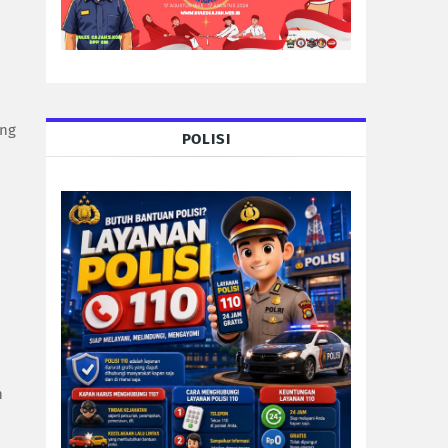
ang
POLISI
n