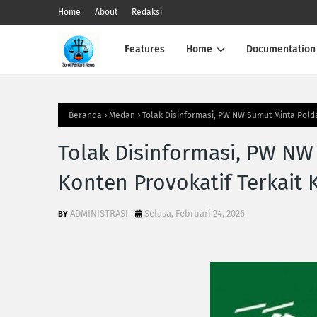
Home
About
Redaksi
Features
Home
Documentation
Beranda
Medan
Tolak Disinformasi, PW NW Sumut Minta Polda
Tolak Disinformasi, PW NW
Konten Provokatif Terkait 
ADMINISTRASI
Selasa, Februari 24, 2026