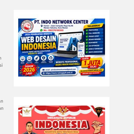
n
si
an
an