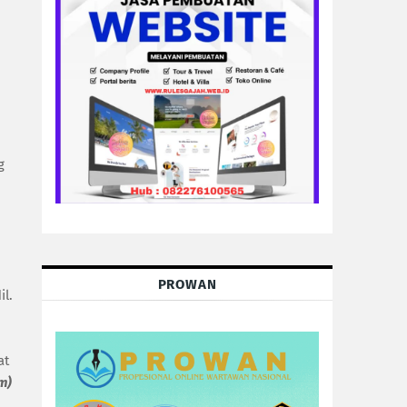
g
PROWAN
l.
at
m)