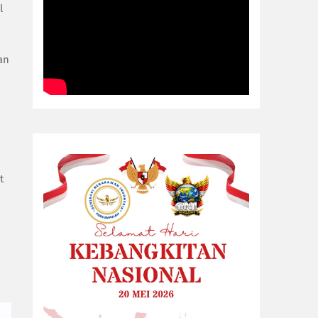
l
an
t