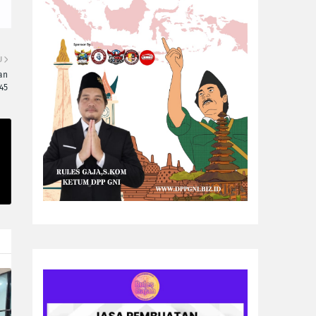
U
an
45