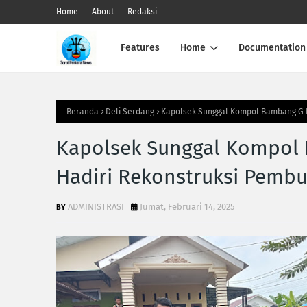
Home
About
Redaksi
Features
Home
Documentation
Beranda
Deli Serdang
Kapolsek Sunggal Kompol Bambang G H
Kapolsek Sunggal Kompol
Hadiri Rekonstruksi Pembu
ADMINISTRASI
Jumat, Februari 14, 2025