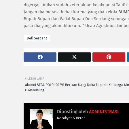
digergaji, inikan sudah keterlaluan kelakuan si Taufik
Jangan dia merasa hebat karena yang dia kelola BUMD
Bupati Bupati dan Wakil Bupati Deli Serdang sehing
pasti dia yang akan dihukum. " Ucap Agustinus Limb
Deli Serdang
LEBIH LAMA
Alumni SEBA POLRI 90/91 Berikan Uang Duka kepada Keluarga Al
H.Manurung
Diposting oleh
ADMINISTRASI
Merakyat & Berani