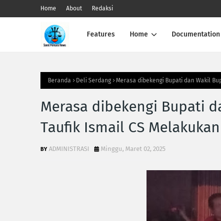
Home
About
Redaksi
Features
Home
Documentation
Beranda
Deli Serdang
Merasa dibekengi Bupati dan Wakil Bu
Merasa dibekengi Bupati d
Taufik Ismail CS Melakuka
ADMINISTRASI
Minggu, Maret 02, 2025