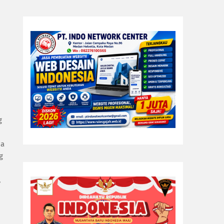
g
za
g
,