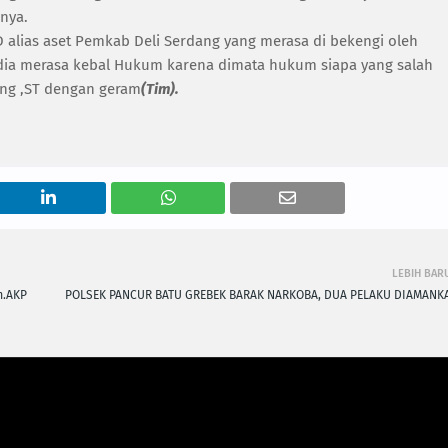
 nya.
 alias aset Pemkab Deli Serdang yang merasa di bekengi oleh
a dia merasa kebal Hukum karena dimata hukum siapa yang salah
ong ,ST dengan geram
(Tim).
LEBIH BAR
m.AKP
POLSEK PANCUR BATU GREBEK BARAK NARKOBA, DUA PELAKU DIAMANK