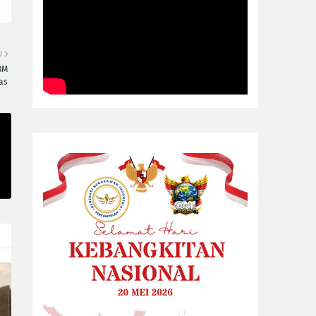
U
BM
as