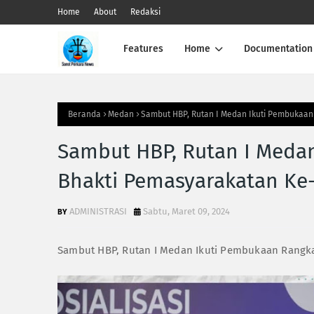
Home
About
Redaksi
Features
Home
Documentation
Beranda
Medan
Sambut HBP, Rutan I Medan Ikuti Pembukaan
Sambut HBP, Rutan I Meda
Bhakti Pemasyarakatan Ke
ADMINISTRASI
Sabtu, Maret 09, 2024
Sambut HBP, Rutan I Medan Ikuti Pembukaan Rangka