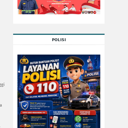
POLISI
ggi
da
.