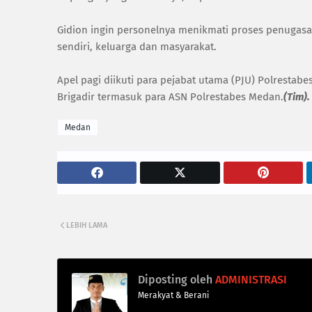
Gidion ingin personelnya menikmati proses penugasan
sendiri, keluarga dan masyarakat.
Apel pagi diikuti para pejabat utama (PJU) Polrestab
Brigadir termasuk para ASN Polrestabes Medan.
(Tim).
Medan
LEBIH LAMA
Diposting oleh
ADMINISTRASI
Merakyat & Berani