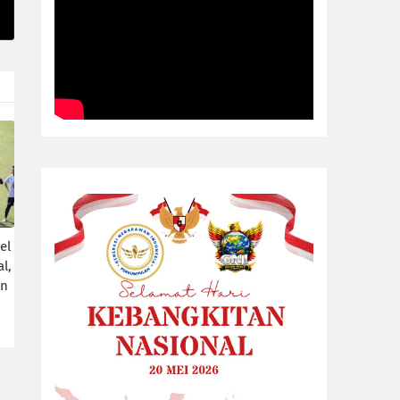
el
l,
an