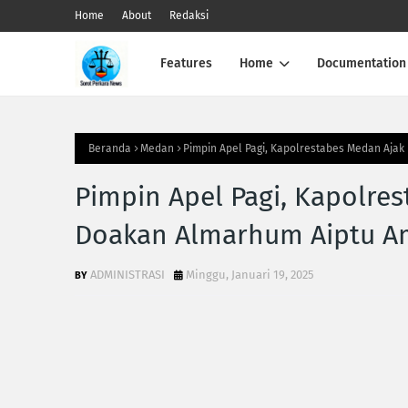
Home
About
Redaksi
Features
Home
Documentation
Beranda
Medan
Pimpin Apel Pagi, Kapolrestabes Medan Aja
Pimpin Apel Pagi, Kapolre
Doakan Almarhum Aiptu A
ADMINISTRASI
Minggu, Januari 19, 2025