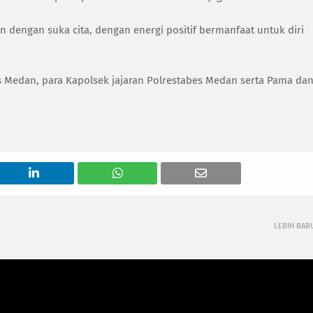
 dengan suka cita, dengan energi positif bermanfaat untuk diri
es Medan, para Kapolsek jajaran Polrestabes Medan serta Pama da
LEBIH BAR