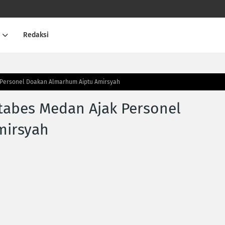
Redaksi
k Personel Doakan Almarhum Aiptu Amirsyah
stabes Medan Ajak Personel
mirsyah