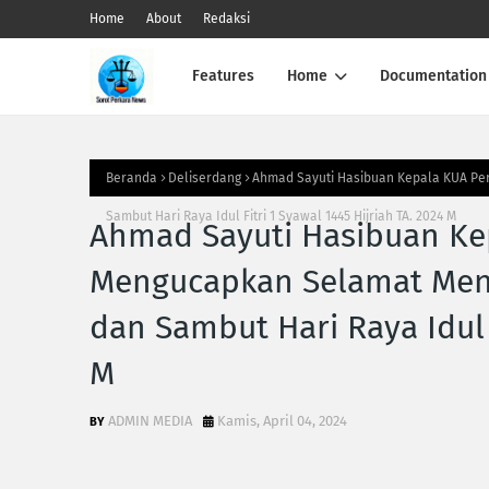
Home
About
Redaksi
Features
Home
Documentation
Beranda
Deliserdang
Ahmad Sayuti Hasibuan Kepala KUA Pe
Sambut Hari Raya Idul Fitri 1 Syawal 1445 Hijriah TA. 2024 M
Ahmad Sayuti Hasibuan Kep
Mengucapkan Selamat Men
dan Sambut Hari Raya Idul F
M
ADMIN MEDIA
Kamis, April 04, 2024