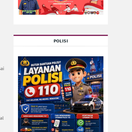
POLISI
ai
al