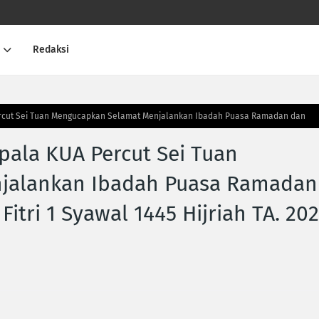
Redaksi
rcut Sei Tuan Mengucapkan Selamat Menjalankan Ibadah Puasa Ramadan dan
ala KUA Percut Sei Tuan
jalankan Ibadah Puasa Ramadan
itri 1 Syawal 1445 Hijriah TA. 20