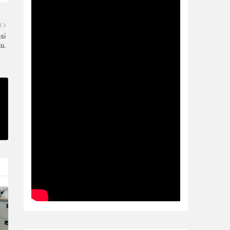
U
si
u.